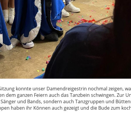
Sitzung konnte unser Damendreigestrin nochmal zeigen, was
n dem ganzen Feiern auch das Tanzbein schwingen. Zur U
r Sänger und Bands, sondern auch Tanzgruppen und Bütten
pen haben ihr Können auch gezeigt und die Bude zum koch